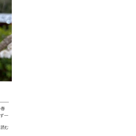
の春
ず一
を読む